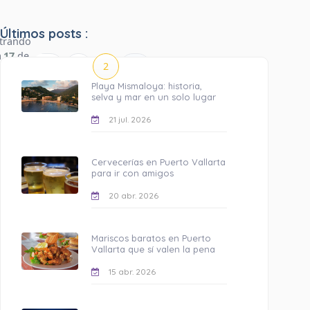
Últimos posts :
trando
a
17
de
1
2
17
ultados
Playa Mismaloya: historia,
selva y mar en un solo lugar
21 jul. 2026
Cervecerías en Puerto Vallarta
para ir con amigos
20 abr. 2026
Mariscos baratos en Puerto
Vallarta que sí valen la pena
15 abr. 2026