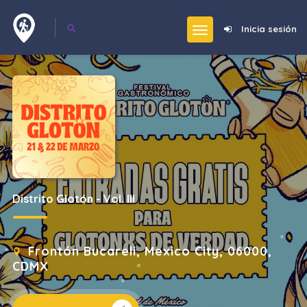
Inicia sesión
Distrito Glotón - Vol. III
Frontón Bucareli, Mexico City, 06000,
CDMX