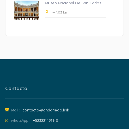
Museo Nacional De San Carlos
— 1.03 km
Contacto
Mail :
contacto@andariego.link
WhatsApp :
+523221474140